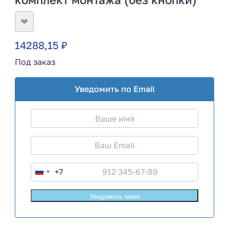
❤
14288,15
₽
Под заказ
Уведомить по Email
+7
R
u
s
s
i