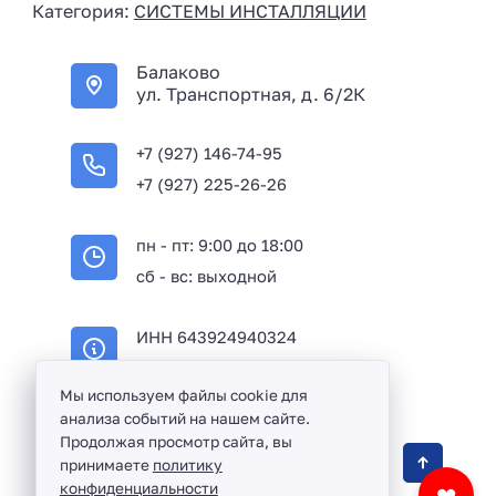
Категория:
СИСТЕМЫ ИНСТАЛЛЯЦИИ
a
+
Балаково
7
ул. Транспортная, д. 6/2К
+7 (927) 146-74-95
+7 (927) 225-26-26
пн - пт: 9:00 до 18:00
сб - вс: выходной
ИНН 643924940324
ОГРН 316645100114233
Мы используем файлы cookie для
анализа событий на нашем сайте.
Продолжая просмотр сайта, вы
Оптовая продажа сантехники и комплектующих
принимаете
политику
в Балаково и Саратовской области ©
2016 -
конфиденциальности
❤