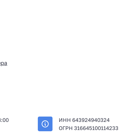
ера
8:00
ИНН 643924940324
й
ОГРН 316645100114233