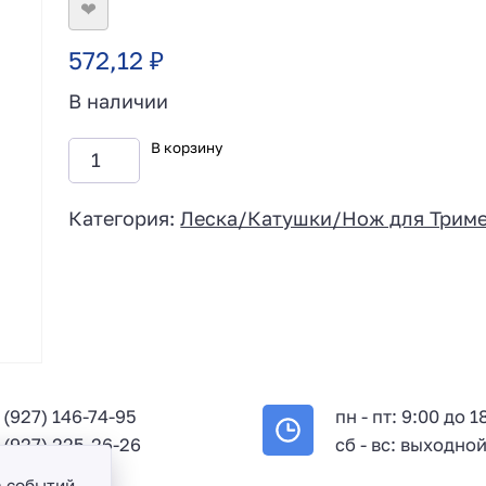
❤
572,12
₽
В наличии
В корзину
Категория:
Леска/Катушки/Нож для Трим
 (927) 146-74-95
пн - пт: 9:00 до 1
 (927) 225-26-26
сб - вс: выходно
а событий