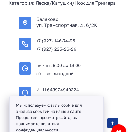
Категория:
Леска/Катушки/Нож для Тримера
a
+
Балаково
7
ул. Транспортная, д. 6/2К
+7 (927) 146-74-95
+7 (927) 225-26-26
пн - пт: 9:00 до 18:00
сб - вс: выходной
ИНН 643924940324
ОГРН 316645100114233
Мы используем файлы cookie для
анализа событий на нашем сайте.
Продолжая просмотр сайта, вы
Оптовая продажа сантехники и комплектующих
принимаете
политику
в Балаково и Саратовской области ©
2016 -
конфиденциальности
❤