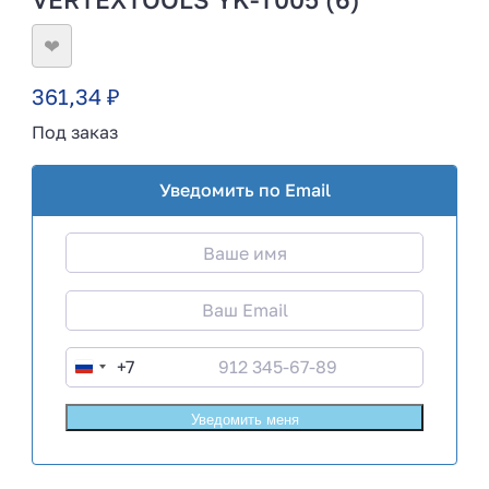
❤
361,34
₽
Под заказ
Уведомить по Email
+7
R
u
s
s
i