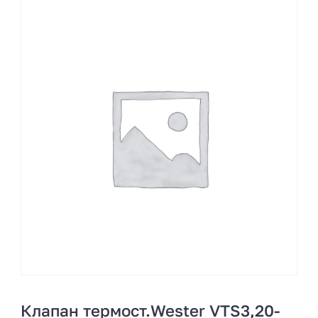
Клапан термост.Wester VTS3,20-