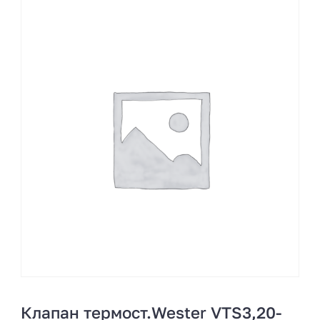
Клапан термост.Wester VTS3,20-