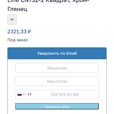
Глянец
❤
2321,33
₽
Под заказ
Уведомить по Email
+7
R
u
s