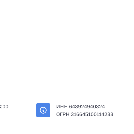
8:00
ИНН 643924940324
й
ОГРН 316645100114233