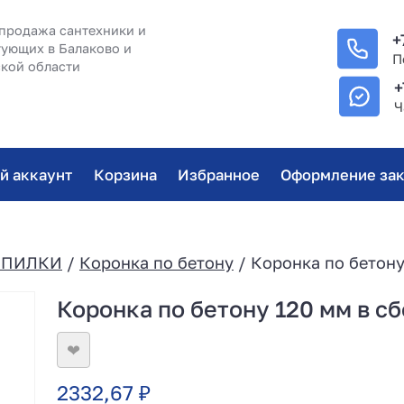
продажа сантехники и
+
ующих в Балаково и
П
кой области
+
Ч
й аккаунт
Корзина
Избранное
Оформление зак
/ПИЛКИ
/
Коронка по бетону
/ Коронка по бетону
Коронка по бетону 120 мм в сб
❤
2332,67
₽