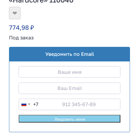
❤
774,98
₽
Под заказ
Уведомить по Email
+7
R
u
s
s
i