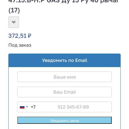
(17)
❤
372,51
₽
Под заказ
Уведомить по Email
+7
R
u
s