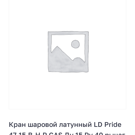
Кран шаровой латунный LD Pride
47.15.В-Н.Р GAS Ду 15 Ру 40 рычаг