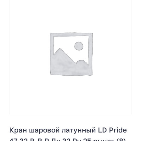
Кран шаровой латунный LD Pride
47.32.B-B.Р Ду 32 Ру 25 рычаг (8)