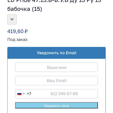
бабочка (15)
❤
419,60
₽
Под заказ
Уведомить по Email
+7
R
u
s