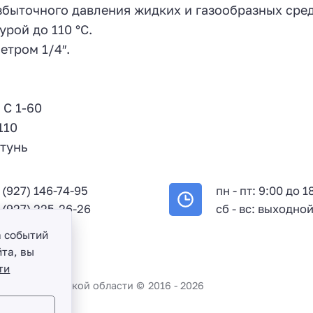
быточного давления жидких и газообразных сред,
рой до 110 °C.
етром 1/4″.
C 1-60
110
тунь
 (927) 146-74-95
пн - пт: 9:00 до 1
 (927) 225-26-26
сб - вс: выходно
а событий
та, вы
ти
во и Саратовской области ©
2016 -
2026