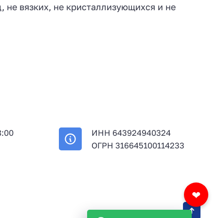
 не вязких, не кристаллизующихся и не
8:00
ИНН 643924940324
й
ОГРН 316645100114233
❤