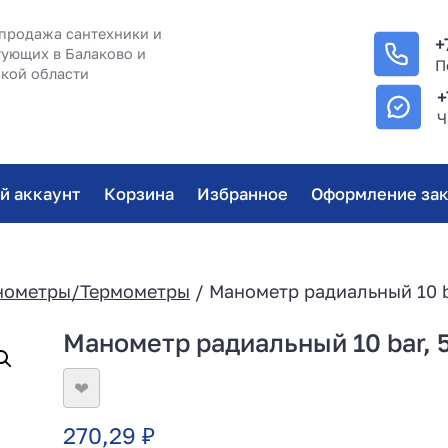
продажа сантехники и
+
ующих в Балаково и
П
кой области
+
Ч
й аккаунт
Корзина
Избранное
Оформление зак
нометры/Термометры
/ Манометр радиальный 10 b
Манометр радиальный 10 bar,
❤
270,29
₽