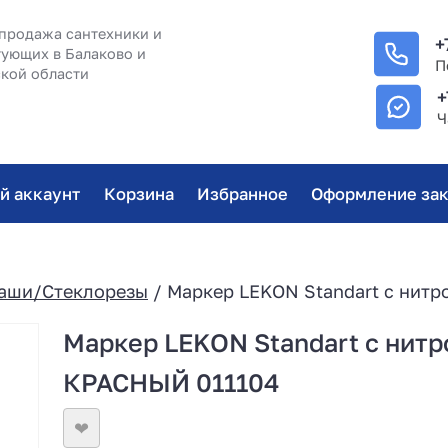
продажа сантехники и
+
ующих в Балаково и
П
кой области
+
Ч
й аккаунт
Корзина
Избранное
Оформление зак
аши/Стеклорезы
/ Маркер LEKON Standart с нит
Маркер LEKON Standart с нит
КРАСНЫЙ 011104
❤