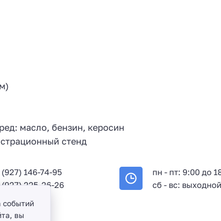
м)
и
ред: масло, бензин, керосин
нстрационный стенд
 (927) 146-74-95
пн - пт: 9:00 до 1
 (927) 225-26-26
сб - вс: выходно
а событий
та, вы