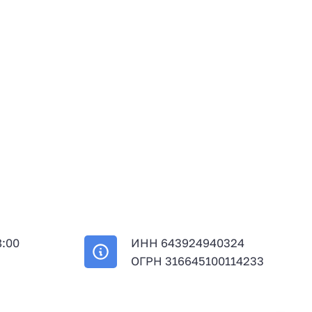
8:00
ИНН 643924940324
й
ОГРН 316645100114233