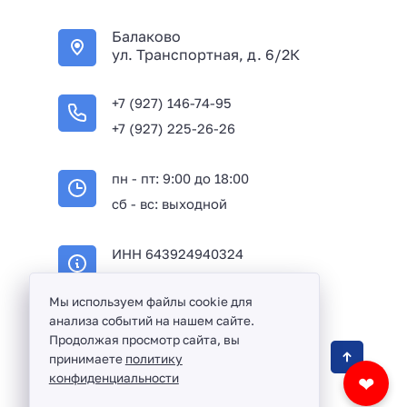
+
Балаково
7
ул. Транспортная, д. 6/2К
+7 (927) 146-74-95
+7 (927) 225-26-26
пн - пт: 9:00 до 18:00
сб - вс: выходной
ИНН 643924940324
ОГРН 316645100114233
Мы используем файлы cookie для
анализа событий на нашем сайте.
Продолжая просмотр сайта, вы
Оптовая продажа сантехники и комплектующих
принимаете
политику
в Балаково и Саратовской области ©
2016 -
конфиденциальности
❤
2026