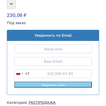
❤
230,06
₽
Под заказ
Уведомить по Email
+7
R
u
s
s
i
Категория:
РАСПРОДАЖА
a