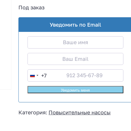
Под заказ
Уведомить по Email
+7
R
u
s
s
i
Категория:
Повысительные насосы
a
+