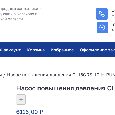
продажа сантехники и
+
ующих в Балаково и
П
кой области
+
Ч
й аккаунт
Корзина
Избранное
Оформление зак
ы
/ Насос повышения давления CL15GRS-10-H P
Насос повышения давления 
❤
6116,00
₽