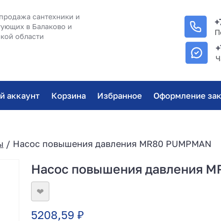
продажа сантехники и
+
ующих в Балаково и
П
кой области
+
Ч
й аккаунт
Корзина
Избранное
Оформление зак
ы
/ Насос повышения давления MR80 PUMPMAN
Насос повышения давления 
❤
5208,59
₽