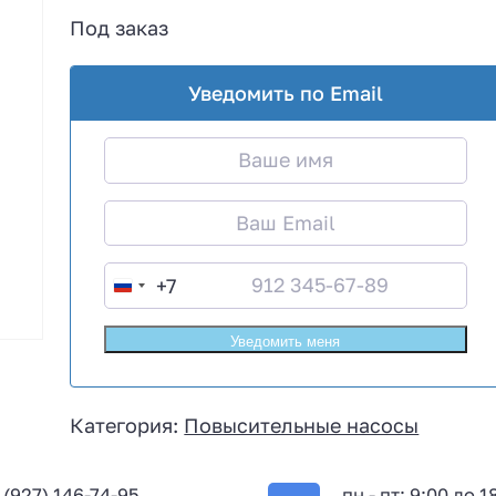
Под заказ
Уведомить по Email
+7
R
u
s
s
i
Категория:
Повысительные насосы
a
+
 (927) 146-74-95
пн - пт: 9:00 до 1