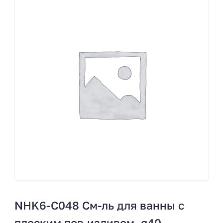
NHK6-C048 См-ль для ванны с
плоским пов.изливом, ø40,