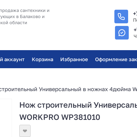
продажа сантехники и
+
ующих в Балаково и
П
кой области
+
Ч
й аккаунт
Корзина
Избранное
Оформление зак
строительный Универсальный в ножнах 4дюйма
Нож строительный Универсал
WORKPRO WP381010
❤