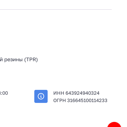
й резины (TPR)
8:00
ИНН 643924940324
й
ОГРН 316645100114233