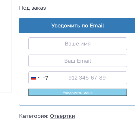
Под заказ
Уведомить по Email
+7
R
u
s
s
i
Категория:
Отвертки
a
+