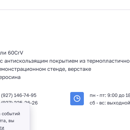
7
али 60CrV
с антискользящим покрытием из термопластично
емонстрационном стенде, верстаке
керосина
 (927) 146-74-95
пн - пт: 9:00 до 1
 (927) 225-26-26
сб - вс: выходно
а событий
та, вы
ти