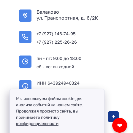
+
Балаково
7
ул. Транспортная, д. 6/2К
+7 (927) 146-74-95
+7 (927) 225-26-26
пн - пт: 9:00 до 18:00
сб - вс: выходной
ИНН 643924940324
ОГРН 316645100114233
Мы используем файлы cookie для
анализа событий на нашем сайте.
Продолжая просмотр сайта, вы
Оптовая продажа сантехники и комплектующих
принимаете
политику
в Балаково и Саратовской области ©
2016 -
конфиденциальности
❤
2026