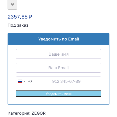
❤
2357,85
₽
Под заказ
Уведомить по Email
+7
R
u
s
s
i
Категория:
ZEGOR
a