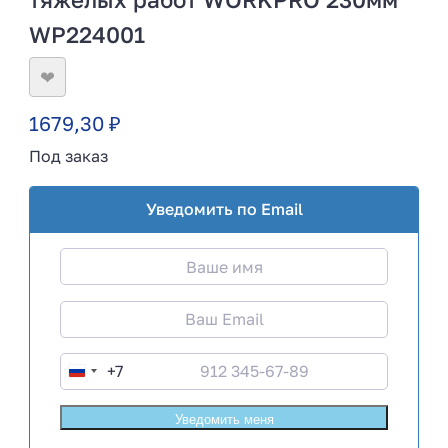
WP224001
❤
1679,30
₽
Под заказ
Уведомить по Email
+7
R
u
s