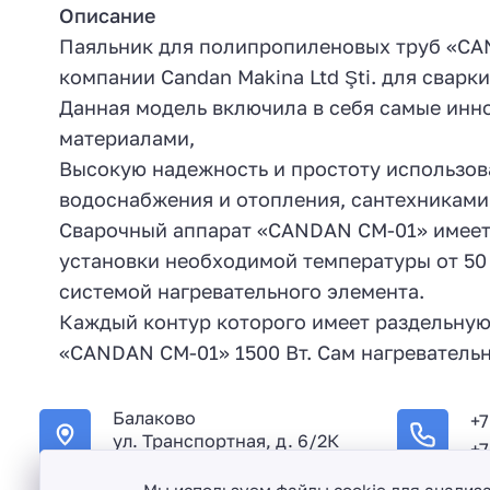
Описание
Паяльник для полипропиленовых труб «СAN
компании Candan Makina Ltd Şti. для сварк
Данная модель включила в себя самые инн
материалами,
Высокую надежность и простоту использова
водоснабжения и отопления, сантехниками
Сварочный аппарат «CANDAN СМ-01» имеет 
установки необходимой температуры от 50 
системой нагревательного элемента.
Каждый контур которого имеет раздельную 
«СANDAN СМ-01» 1500 Вт. Сам нагреватель
Балаково
+7
ул. Транспортная, д. 6/2К
+7
Мы используем файлы cookie для анализ