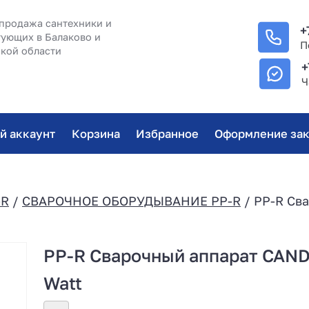
продажа сантехники и
+
ующих в Балаково и
П
кой области
+
Ч
й аккаунт
Корзина
Избранное
Оформление зак
-R
/
СВАРОЧНОЕ ОБОРУДЫВАНИЕ PP-R
/ PP-R Св
PP-R Сварочный аппарат CAN
Watt