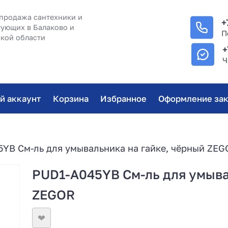
продажа сантехники и
+
ующих в Балаково и
П
кой области
+
Ч
й аккаунт
Корзина
Избранное
Оформление зак
YB См-ль для умывальника на гайке, чёрный ZEG
PUD1-A045YB См-ль для умыва
ZEGOR
❤