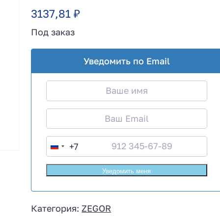
3137,81
₽
Под заказ
Уведомить по Email
+7
R
u
s
s
i
Категория:
ZEGOR
a