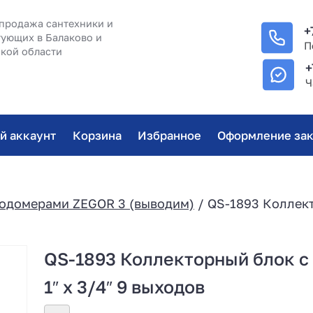
продажа сантехники и
+
ующих в Балаково и
П
кой области
+
Ч
й аккаунт
Корзина
Избранное
Оформление зак
ходомерами ZEGOR 3 (выводим)
/ QS-1893 Коллек
QS-1893 Коллекторный блок с
1″ х 3/4″ 9 выходов