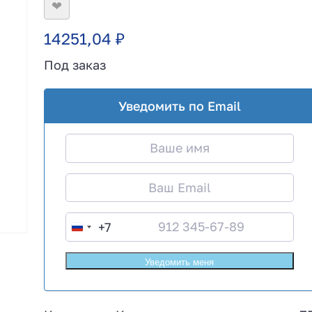
❤
14251,04
₽
Под заказ
Уведомить по Email
+7
R
u
s
s
i