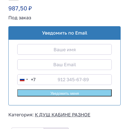
987,50
₽
Под заказ
Уведомить по Email
+7
R
u
s
s
i
Категория:
К ДУШ КАБИНЕ РАЗНОЕ
a
+