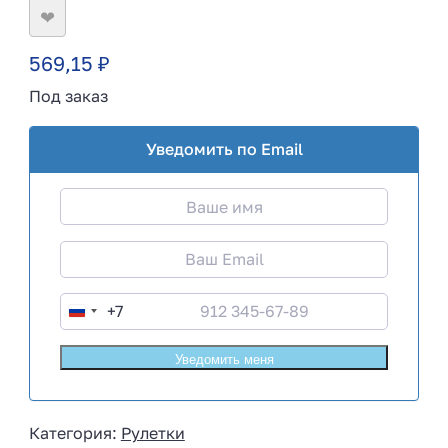
❤
569,15
₽
Под заказ
Уведомить по Email
+7
R
u
s
s
i
Категория:
Рулетки
a