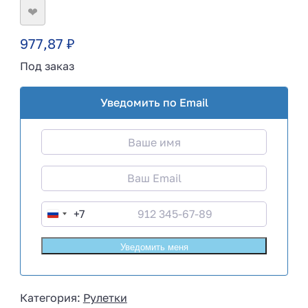
❤
977,87
₽
Под заказ
Уведомить по Email
+7
R
u
s
s
i
Категория:
Рулетки
a