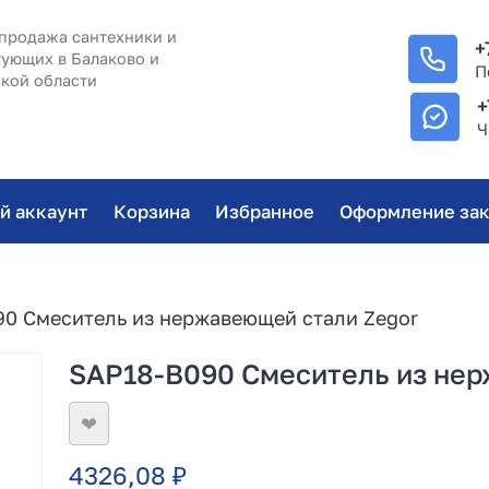
продажа сантехники и
+
ующих в Балаково и
П
кой области
+
Ч
й аккаунт
Корзина
Избранное
Оформление зак
0 Смеситель из нержавеющей стали Zegor
SAP18-B090 Смеситель из нер
❤
4326,08
₽