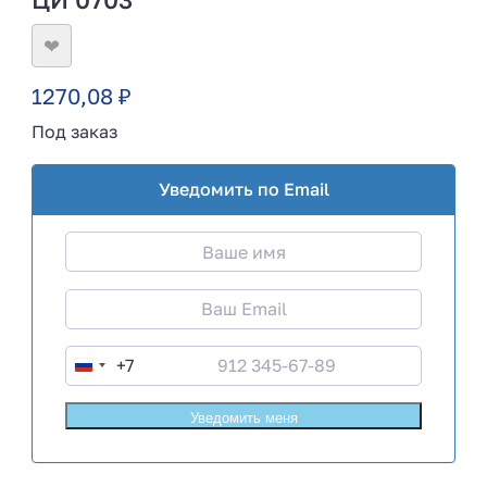
❤
1270,08
₽
Под заказ
Уведомить по Email
+7
R
u
s
s
i