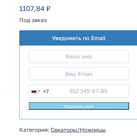
1107,84
₽
Под заказ
Уведомить по Email
+7
R
u
s
s
i
Категория:
Секаторы/Ножницы
a