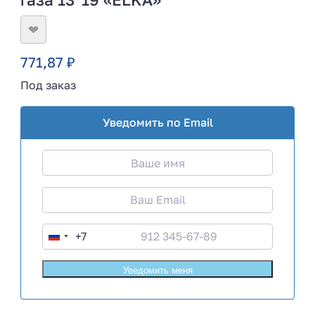
❤
771,87
₽
Под заказ
Уведомить по Email
+7
R
u
s
s
i