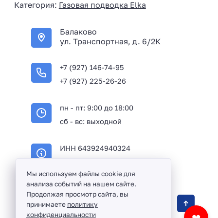
Категория:
Газовая подводка Elka
a
+
Балаково
7
ул. Транспортная, д. 6/2К
+7 (927) 146-74-95
+7 (927) 225-26-26
пн - пт: 9:00 до 18:00
сб - вс: выходной
ИНН 643924940324
ОГРН 316645100114233
Мы используем файлы cookie для
анализа событий на нашем сайте.
Продолжая просмотр сайта, вы
Оптовая продажа сантехники и комплектующих
принимаете
политику
в Балаково и Саратовской области ©
2016 -
конфиденциальности
❤