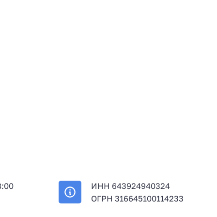
8:00
ИНН 643924940324
й
ОГРН 316645100114233