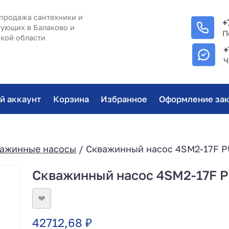
продажа сантехники и
+
ующих в Балаково и
П
кой области
+
Ч
й аккаунт
Корзина
Избранное
Оформление зак
важинные насосы
/ Скважинный насос 4SM2-17F
Скважинный насос 4SM2-17F
❤
42712,68
₽