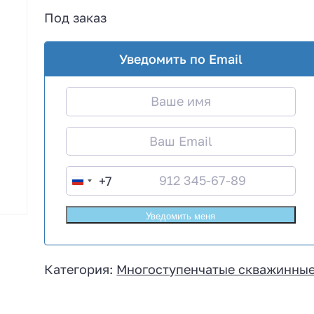
Под заказ
Уведомить по Email
+7
R
u
s
s
i
Категория:
Многоступенчатые скважинные
a
+