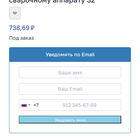
❤
738,69
₽
Под заказ
Уведомить по Email
+7
R
u
s
s
i