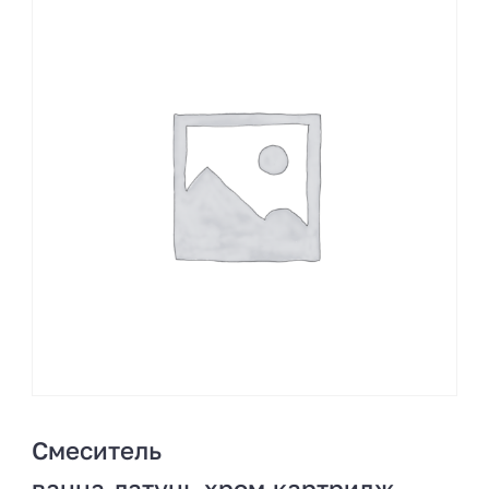
Смеситель
ванна,латунь,хром,картридж