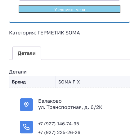
u
s
s
i
Категория:
ГЕРМЕТИК SOMA
a
+
7
Детали
Детали
Бренд
SOMA FIX
Балаково
ул. Транспортная, д. 6/2К
+7 (927) 146-74-95
+7 (927) 225-26-26