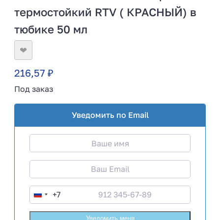
термостойкий RTV ( КРАСНЫЙ) в
тюбике 50 мл
❤
216,57
₽
Под заказ
Уведомить по Email
+7
R
u