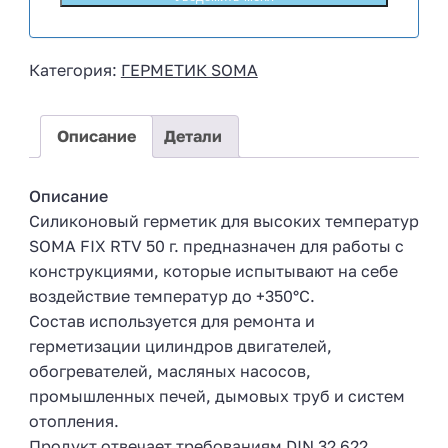
s
s
i
Категория:
ГЕРМЕТИК SOMA
a
+
7
Описание
Детали
Описание
Силиконовый герметик для высоких температур
SOMA FIX RTV 50 г. предназначен для работы с
конструкциями, которые испытывают на себе
воздействие температур до +350°C.
Состав используется для ремонта и
герметизации цилиндров двигателей,
обогревателей, масляных насосов,
промышленных печей, дымовых труб и систем
отопления.
Продукт отвечает требованиям DIN 32 622.