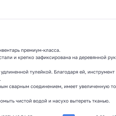
+
7
нвентарь премиум-класса.
стали и крепко зафиксирована на деревянной ру
 удлиненной тулейкой. Благодаря ей, инструмен
.
енным сварным соединением, имеет увеличенную т
омыть чистой водой и насухо вытереть тканью.