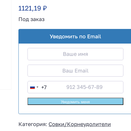
1121,19
₽
Под заказ
Уведомить по Email
+7
R
u
s
s
i
Категория:
Совки/Корнеудолители
a