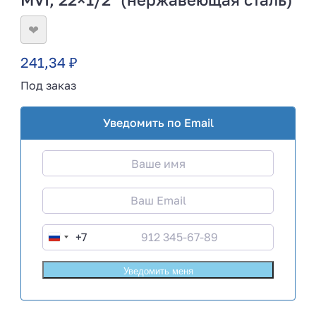
❤
241,34
₽
Под заказ
Уведомить по Email
+7
R
u
s
s
i