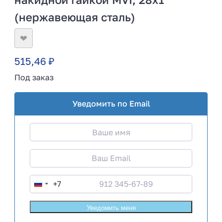
(нержавеющая сталь)
❤
515,46
₽
Под заказ
Уведомить по Email
+7
R
u
s