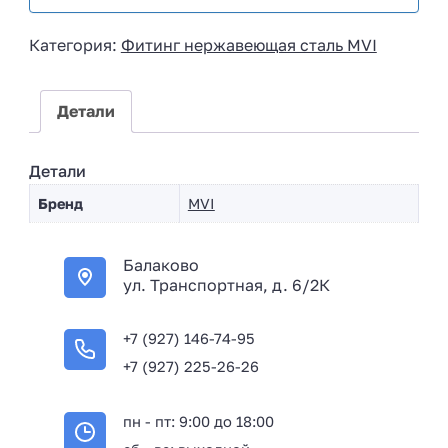
s
i
Категория:
Фитинг нержавеющая сталь MVI
a
+
7
Детали
Детали
Бренд
MVI
Балаково
ул. Транспортная, д. 6/2К
+7 (927) 146-74-95
+7 (927) 225-26-26
пн - пт: 9:00 до 18:00