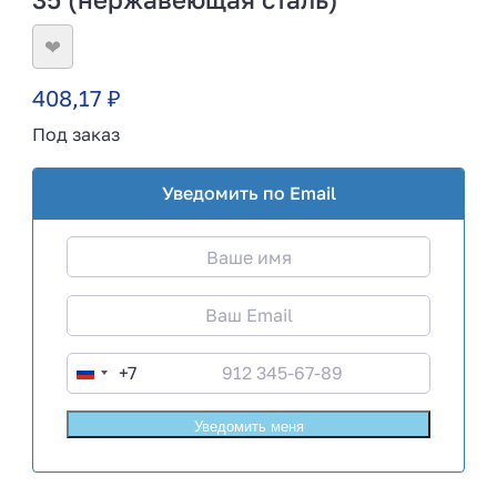
❤
408,17
₽
Под заказ
Уведомить по Email
+7
R
u
s
s
i