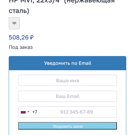
сталь)
❤
508,26
₽
Под заказ
Уведомить по Email
+7
R
u
s