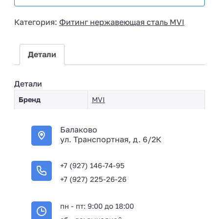
s
i
Категория:
Фитинг нержавеющая сталь MVI
a
+
7
Детали
Детали
Бренд
MVI
Балаково
ул. Транспортная, д. 6/2К
+7 (927) 146-74-95
+7 (927) 225-26-26
пн - пт: 9:00 до 18:00