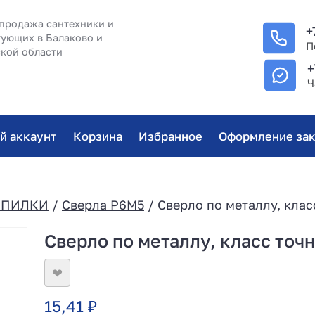
продажа сантехники и
+
ующих в Балаково и
П
кой области
+
Ч
й аккаунт
Корзина
Избранное
Оформление зак
/ПИЛКИ
/
Сверла Р6М5
/ Сверло по металлу, класс
Сверло по металлу, класс точн
❤
15,41
₽