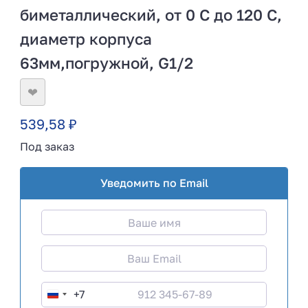
биметаллический, от 0 С до 120 С,
диаметр корпуса
63мм,погружной, G1/2
❤
539,58
₽
Под заказ
Уведомить по Email
+7
R