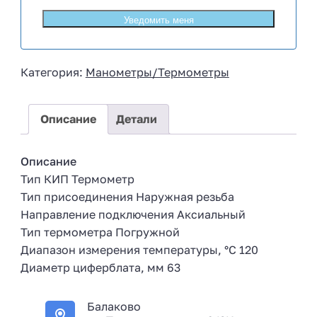
u
s
s
i
Категория:
Манометры/Термометры
a
+
7
Описание
Детали
Описание
Тип КИП Термометр
Тип присоединения Наружная резьба
Направление подключения Аксиальный
Тип термометра Погружной
Диапазон измерения температуры, °С 120
Диаметр циферблата, мм 63
Балаково