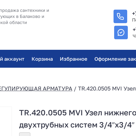
продажа сантехники и
+
ующих в Балаково и
П
кой области
+
Ч
й аккаунт
Корзина
Избранное
Оформление зак
ЕГУЛИРУЮЩАЯ АРМАТУРА
/ TR.420.0505 MVI Узе
TR.420.0505 MVI Узел нижнего
двухтрубных систем 3/4″х3/4″