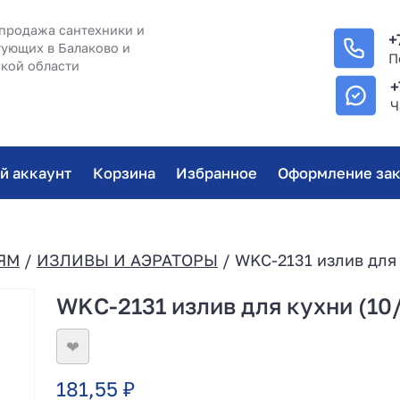
продажа сантехники и
+
ующих в Балаково и
П
кой области
+
Ч
й аккаунт
Корзина
Избранное
Оформление зак
ЯМ
/
ИЗЛИВЫ И АЭРАТОРЫ
/ WKС-2131 излив для 
WKС-2131 излив для кухни (10
❤
181,55
₽