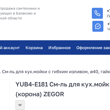
продажа сантехники и
+
ующих в Балаково и
П
кой области
+
Ч
й аккаунт
Корзина
Избранное
Оформление зак
 См-ль для кух.мойки с гибким изливом, ø40, гай
YUB4-E181 См-ль для кух.мойки
(корона) ZEGOR
❤