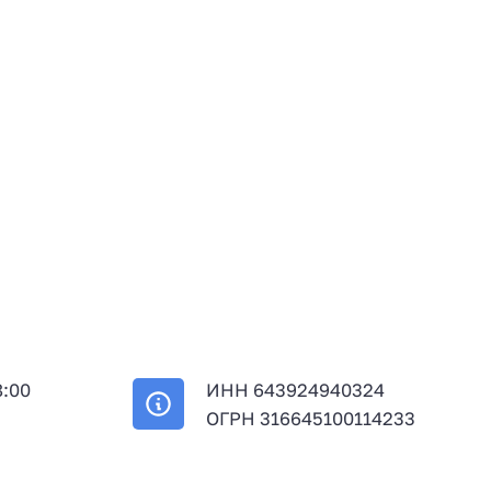
8:00
ИНН 643924940324
й
ОГРН 316645100114233