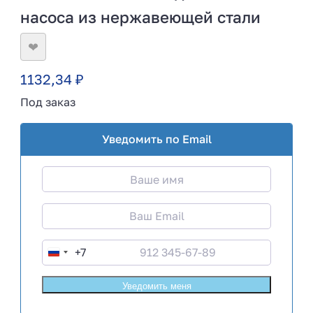
насоса из нержавеющей стали
❤
1132,34
₽
Под заказ
Уведомить по Email
+7
R
u
s
s