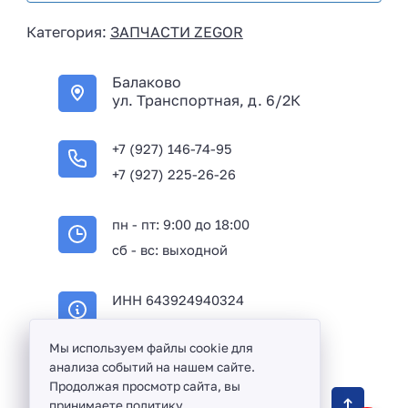
i
Категория:
ЗАПЧАСТИ ZEGOR
a
+
Балаково
7
ул. Транспортная, д. 6/2К
+7 (927) 146-74-95
+7 (927) 225-26-26
пн - пт: 9:00 до 18:00
сб - вс: выходной
ИНН 643924940324
ОГРН 316645100114233
Мы используем файлы cookie для
анализа событий на нашем сайте.
Продолжая просмотр сайта, вы
Оптовая продажа сантехники и комплектующих
принимаете
политику